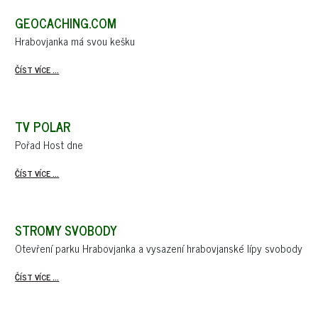
GEOCACHING.COM
Hrabovjanka má svou kešku
ČÍST VÍCE ...
TV POLAR
Pořad Host dne
ČÍST VÍCE ...
STROMY SVOBODY
Otevření parku Hrabovjanka a vysazení hrabovjanské lípy svobody
ČÍST VÍCE ...