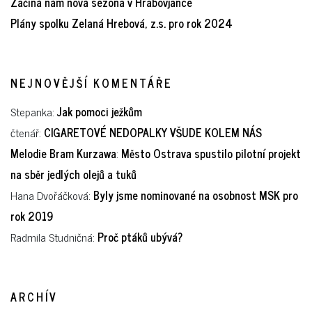
Začíná nám nová sezóna v Hrabovjance
Plány spolku Zelaná Hrebová, z.s. pro rok 2024
NEJNOVĚJŠÍ KOMENTÁŘE
Stepanka
:
Jak pomoci ježkům
čtenář
:
CIGARETOVÉ NEDOPALKY VŠUDE KOLEM NÁS
Melodie Bram Kurzawa
:
Město Ostrava spustilo pilotní projekt
na sběr jedlých olejů a tuků
Hana Dvořáčková
:
Byly jsme nominované na osobnost MSK pro
rok 2019
Radmila Studničná
:
Proč ptáků ubývá?
ARCHÍV