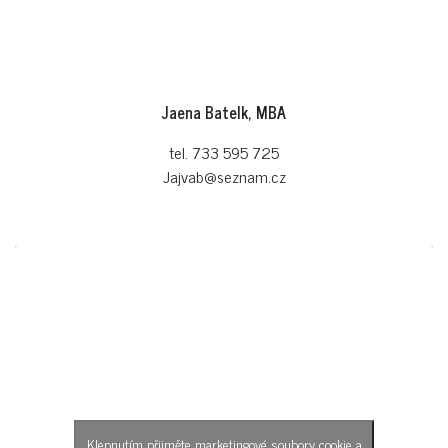
Jaena Batelk, MBA
tel. 733 595 725
Jajvab@seznam.cz
Klepnutím přijměte marketingové soubory cookie a