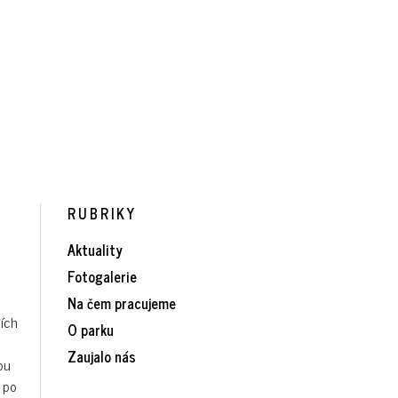
RUBRIKY
Aktuality
Fotogalerie
Na čem pracujeme
ních
O parku
Zaujalo nás
ou
á po