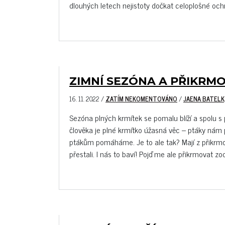
dlouhých letech nejistoty dočkat celoplošné ochr
ZIMNÍ SEZÓNA A PŘIKRMO
16. 11. 2022
/
ZATÍM NEKOMENTOVÁNO
/
JAENA BATELK
Sezóna plných krmítek se pomalu blíží a spolu 
člověka je plné krmítko úžasná věc – ptáky nám
ptákům pomáháme. Je to ale tak? Mají z přikrm
přestali. I nás to baví! Pojďme ale přikrmovat z