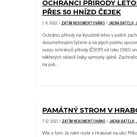
OCHRÁNCI PŘÍRODY LETOS
PŘES 50 HNÍZD ČEJEK
1. 8. 2022
/
ZATÍM NEKOMENTOVÁNO
/
JAENA BATELK, 
Ochránci přírody na Vysočině letos v polích zachr
dvoumetrovými tyčemi a na jejich polohu upozorn
svazu ochránců přírody (ČSOP) od roku 1980 snížily
některých oblastí čejky vymizely úplně. Zachraňo
na poli,...
PAMÁTNÝ STROM V HRAB
7. 12. 2021
/
ZATÍM NEKOMENTOVÁNO
/
JAENA BATELK,
Víte o tom, že nám roste v Hrabové na ulici Příb