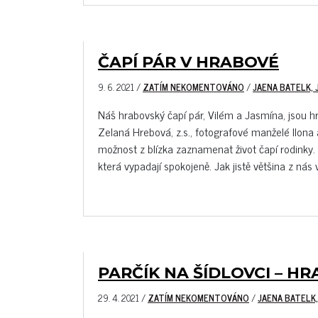
ČAPÍ PÁR V HRABOVÉ
9. 6. 2021
/
ZATÍM NEKOMENTOVÁNO
/
JAENA BATELK,
Náš hrabovský čapí pár, Vilém a Jasmína, jsou hr
Zelaná Hrebová, z.s., fotografové manželé Ilona
možnost z blízka zaznamenat život čapí rodinky.
která vypadají spokojeně. Jak jistě většina z nás ví,
PARČÍK NA ŠÍDLOVCI – HR
29. 4. 2021
/
ZATÍM NEKOMENTOVÁNO
/
JAENA BATELK