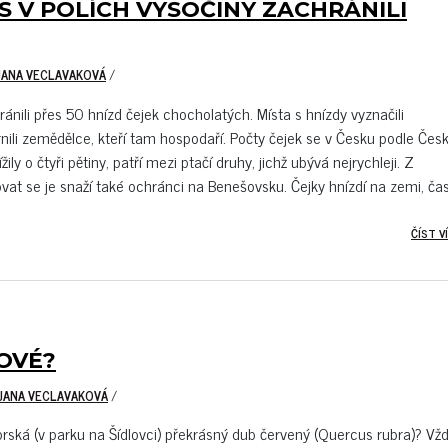
 V POLÍCH VYSOČINY ZACHRÁNILI
JANA VECLAVAKOVÁ
/
ánili přes 50 hnízd čejek chocholatých. Místa s hnízdy vyznačili
ili zemědělce, kteří tam hospodaří. Počty čejek se v Česku podle Čes
 o čtyři pětiny, patří mezi ptačí druhy, jichž ubývá nejrychleji. Z
vat se je snaží také ochránci na Benešovsku. Čejky hnízdí na zemi, ča
ČÍST VÍ
OVÉ?
 JANA VECLAVAKOVÁ
/
orská (v parku na Šídlovci) překrásný dub červený (Quercus rubra)? Vž