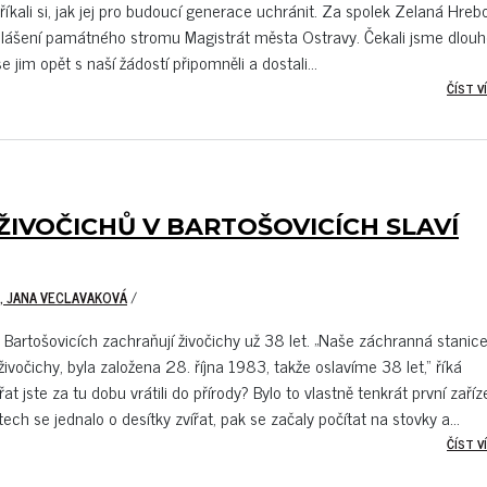
kali si, jak jej pro budoucí generace uchránit. Za spolek Zelaná Hreb
vyhlášení památného stromu Magistrát města Ostravy. Čekali jsme dlou
jim opět s naší žádostí připomněli a dostali...
ČÍST VÍ
IVOČICHŮ V BARTOŠOVICÍCH SLAVÍ
, JANA VECLAVAKOVÁ
/
V Bartošovicích zachraňují živočichy už 38 let. „Naše záchranná stanic
živočichy, byla založena 28. října 1983, takže oslavíme 38 let,“ říká
 jste za tu dobu vrátili do přírody? Bylo to vlastně tenkrát první zaříz
ch se jednalo o desítky zvířat, pak se začaly počítat na stovky a...
ČÍST VÍ