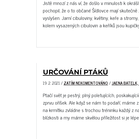
Jistě mnozí z nás ví, že došlo v minulosti k okr
pochopil, že o to občané Šídlovce mají skutečně 
vyslyšen. Jarní cibuloviny, květiny, keře a stromy
kolem vysazených cibulovin a keříků jsou kupičky 
URČOVÁNÍ PTÁKŮ
19. 2. 2021
/
ZATÍM NEKOMENTOVÁNO
/
JAENA BATELK,
Ptačí svět je pestrý, plný poletujících, poskakuj
zprvu oříšek. Ale když se nám to podaří, máme z
na krmítku zvládne s trochou tréninku každý z ná
blízkosti a my máme skvělou příležitost si je lép