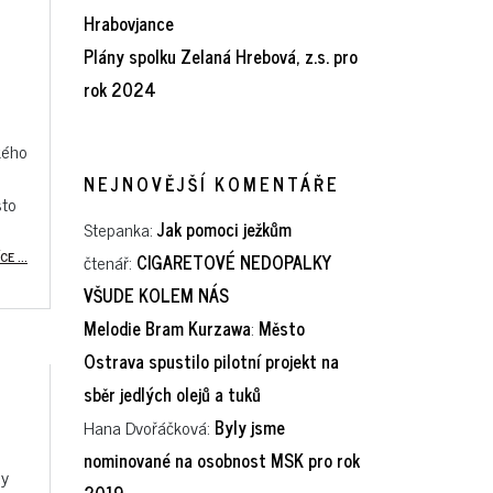
Hrabovjance
Plány spolku Zelaná Hrebová, z.s. pro
rok 2024
kého
NEJNOVĚJŠÍ KOMENTÁŘE
sto
Stepanka
:
Jak pomoci ježkům
CE ...
čtenář
:
CIGARETOVÉ NEDOPALKY
VŠUDE KOLEM NÁS
Melodie Bram Kurzawa
:
Město
Ostrava spustilo pilotní projekt na
sběr jedlých olejů a tuků
Hana Dvořáčková
:
Byly jsme
nominované na osobnost MSK pro rok
dy