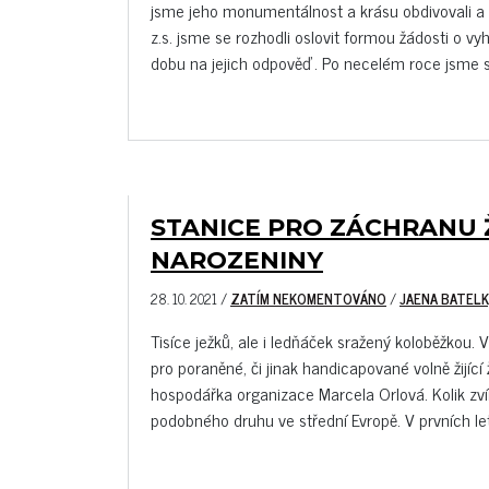
jsme jeho monumentálnost a krásu obdivovali a ří
z.s. jsme se rozhodli oslovit formou žádosti o 
dobu na jejich odpověď. Po necelém roce jsme se 
STANICE PRO ZÁCHRANU Ž
NAROZENINY
28. 10. 2021
/
ZATÍM NEKOMENTOVÁNO
/
JAENA BATELK
Tisíce ježků, ale i ledňáček sražený koloběžkou. 
pro poraněné, či jinak handicapované volně žijící 
hospodářka organizace Marcela Orlová. Kolik zvířat
podobného druhu ve střední Evropě. V prvních lete