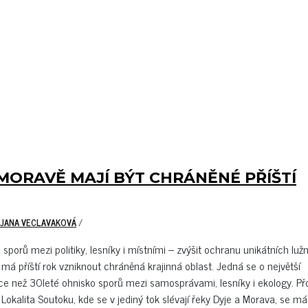
 MORAVĚ MAJÍ BÝT CHRÁNĚNÉ PŘÍŠTÍ
 JANA VECLAVAKOVÁ
/
 sporů mezi politiky, lesníky i místními – zvýšit ochranu unikátních luž
í má příští rok vzniknout chráněná krajinná oblast. Jedná se o největší
více než 30leté ohnisko sporů mezi samosprávami, lesníky i ekology. Př
Lokalita Soutoku, kde se v jediný tok slévají řeky Dyje a Morava, se m