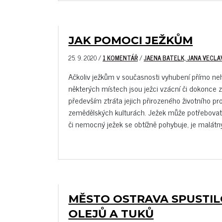
JAK POMOCI JEŽKŮM
25. 9. 2020
/
1 KOMENTÁŘ
/
JAENA BATELK, JANA VECL
Ačkoliv ježkům v současnosti vyhubení přímo neh
některých místech jsou ježci vzácní či dokonce z
především ztráta jejich přirozeného životního p
zemědělských kulturách. Ježek může potřebovat 
či nemocný ježek se obtížně pohybuje, je malátný,
MĚSTO OSTRAVA SPUSTIL
OLEJŮ A TUKŮ