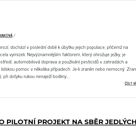
AVAKOVÁ
/
rozí, dochází v poslední době k úbytku jejich populace, přičemž na
cela vymizeli. Nejvýznamnějším faktorem, který ohrožuje ježky, je
rostředí, automobilová doprava a používání pesticidů v zahradách a
lidskou pomoc v několika případech: Je-li zraněn nebo nemocný. Zra
 při dotyku rukou nenaježí bodliny,...
ČÍST VÍ
O PILOTNÍ PROJEKT NA SBĚR JEDLÝC