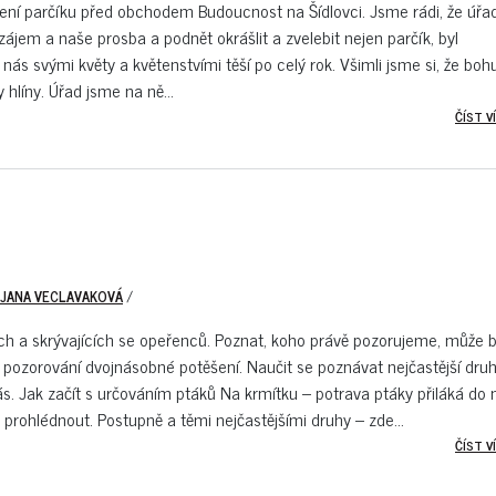
ášlení parčíku před obchodem Budoucnost na Šídlovci. Jsme rádi, že úřa
zájem a naše prosba a podnět okrášlit a zvelebit nejen parčík, byl
, nás svými květy a květenstvími těší po celý rok. Všimli jsme si, že boh
hlíny. Úřad jsme na ně...
ČÍST VÍ
 JANA VECLAVAKOVÁ
/
ících a skrývajících se opeřenců. Poznat, koho právě pozorujeme, může 
 pozorování dvojnásobné potěšení. Naučit se poznávat nejčastější dru
s. Jak začít s určováním ptáků Na krmítku – potrava ptáky přiláká do 
e prohlédnout. Postupně a těmi nejčastějšími druhy – zde...
ČÍST VÍ