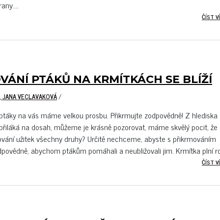
any....
ČÍST VÍ
VÁNÍ PTÁKŮ NA KRMÍTKÁCH SE BLÍŽÍ
, JANA VECLAVAKOVÁ
/
s ptáky na vás máme velkou prosbu. Přikrmujte zodpovědně! Z hlediska
 přiláká na dosah, můžeme je krásně pozorovat, máme skvělý pocit, že
ování užitek všechny druhy? Určitě nechceme, abyste s přikrmováním
odpovědně, abychom ptákům pomáhali a neubližovali jim. Krmítka plní rok
ČÍST VÍ