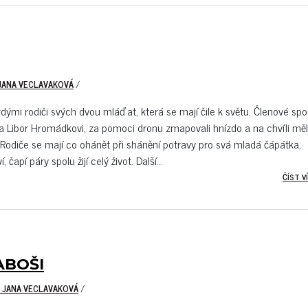
 JANA VECLAVAKOVÁ
/
dými rodiči svých dvou mláďat, která se mají čile k světu. Členové spo
 a Libor Hromádkovi, za pomoci dronu zmapovali hnízdo a na chvíli měl
 Rodiče se mají co ohánět při shánění potravy pro svá mladá čápátka,
 čapí páry spolu žijí celý život. Další...
ČÍST VÍ
ABOŠI
, JANA VECLAVAKOVÁ
/