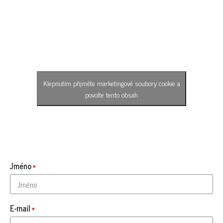
Klepnutím přijměte marketingové soubory cookie a
povolte tento obsah
Jméno
E-mail