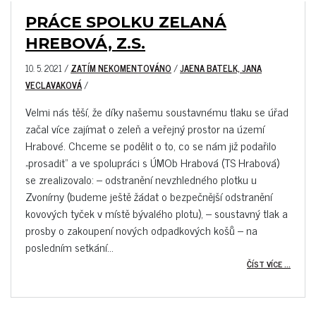
PRÁCE SPOLKU ZELANÁ
HREBOVÁ, Z.S.
10. 5. 2021
/
ZATÍM NEKOMENTOVÁNO
/
JAENA BATELK, JANA
VECLAVAKOVÁ
/
Velmi nás těší, že díky našemu soustavnému tlaku se úřad
začal více zajímat o zeleň a veřejný prostor na území
Hrabové. Chceme se podělit o to, co se nám již podařilo
„prosadit“ a ve spolupráci s ÚMOb Hrabová (TS Hrabová)
se zrealizovalo: – odstranění nevzhledného plotku u
Zvonírny (budeme ještě žádat o bezpečnější odstranění
kovových tyček v místě bývalého plotu), – soustavný tlak a
prosby o zakoupení nových odpadkových košů – na
posledním setkání...
ČÍST VÍCE ...