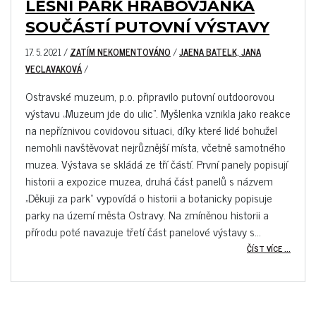
LESNÍ PARK HRABOVJANKA
SOUČÁSTÍ PUTOVNÍ VÝSTAVY
17. 5. 2021
/
ZATÍM NEKOMENTOVÁNO
/
JAENA BATELK, JANA
VECLAVAKOVÁ
/
Ostravské muzeum, p.o. připravilo putovní outdoorovou
výstavu „Muzeum jde do ulic“. Myšlenka vznikla jako reakce
na nepříznivou covidovou situaci, díky které lidé bohužel
nemohli navštěvovat nejrůznější místa, včetně samotného
muzea. Výstava se skládá ze tří částí. První panely popisují
historii a expozice muzea, druhá část panelů s názvem
„Děkuji za park“ vypovídá o historii a botanicky popisuje
parky na území města Ostravy. Na zmíněnou historii a
přírodu poté navazuje třetí část panelové výstavy s...
ČÍST VÍCE ...