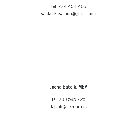
tel. 774 454 466
vaclavikcvajana@gmail.com
Jaena Batelk, MBA
tel. 733 595 725
Jajvab@seznam.cz