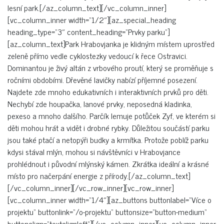
lesní park.[/az_column_text][/vc_column_inner]
[vc_column_inner width=“1/2″][az_special_heading
heading_type=“3″ content_heading=“Prvky parku“]
[az_column_text]Park Hrabovjanka je klidným místem uprostřed
zeleně přímo vedle cyklostezky vedoucí k řece Ostravici.
Dominantou je živý altán z vrbového proutí, který se proměňuje s
ročními obdobími. Dřevěné lavičky nabízí příjemné posezení.
Najdete zde mnoho edukativních i interaktivních prvků pro děti.
Nechybí zde houpačka, lanové prvky, neposedná kladinka,
pexeso a mnoho dalšího. Parčík lemuje potůček Zyf, ve kterém si
děti mohou hrát a vidět i drobné rybky. Důležitou součástí parku
jsou také ptačí a netopýři budky a krmítka. Protože poblíž parku
kdysi stával mlýn, mohou si návštěvníci v Hrabovjance
prohlédnout i původní mlýnský kámen. Zkrátka ideální a krásné
místo pro načerpání energie z přírody.[/az_column_text]
[/vc_column_inner][/vc_row_inner][vc_row_inner]
[vc_column_inner width=“1/4″][az_buttons buttonlabel=“Více o
projektu“ buttonlink=“/o-projektu“ buttonsize=“button-medium“
buttonalign=“textalignleft“][/vc_column_inner][vc_column_inner