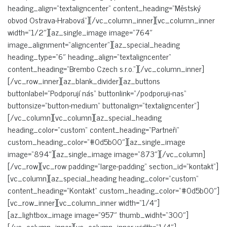
heading_align=“textaligncenter“ content_heading=“Městský
obvod Ostrava-Hrabová“][/vc_column_inner][vc_column_inner
width=“1/2″][az_single_image image=“764″
image_alignment=“aligncenter“][az_special_heading
heading_type=“6″ heading_align=“textaligncenter“
content_heading=“Brembo Czech s.r.o.“][/vc_column_inner]
[/vc_row_inner][az_blank_divider][az_buttons
buttonlabel=“Podporují nás“ buttonlink=“/podporuji-nas“
buttonsize=“button-medium“ buttonalign=“textaligncenter“]
[/vc_column][vc_column][az_special_heading
heading_color=“custom“ content_heading=“Partneři“
custom_heading_color=“#0d5b00″][az_single_image
image=“894″][az_single_image image=“873″][/vc_column]
[/vc_row][vc_row padding=“large-padding“ section_id=“kontakt“]
[vc_column][az_special_heading heading_color=“custom“
content_heading=“Kontakt“ custom_heading_color=“#0d5b00″]
[vc_row_inner][vc_column_inner width=“1/4″]
[az_lightbox_image image=“957″ thumb_widht=“300″]
[/vc_column_inner][vc_column_inner width=“1/4″]