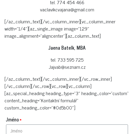
tel. 774 454 466
vaclavikcvajana@gmail.com
[/az_column_text][/vc_column_inner][vc_column_inner
width=“1/4″][az_single_image image=“129″
image_alignment=“aligncenter“][az_column_text]
Jaena Batelk, MBA
tel. 733 595 725
Jajvab@seznam.cz
[/az_column_text][/vc_column_inner][/vc_row_inner]
[/vc_column][/vc_row][vc_row][vc_column]
[az_special_heading heading_type=“3″ heading_color=“custom“
content_heading=“Kontaktní formulář“
custom_heading_color=“#0d5b00″]
Jméno