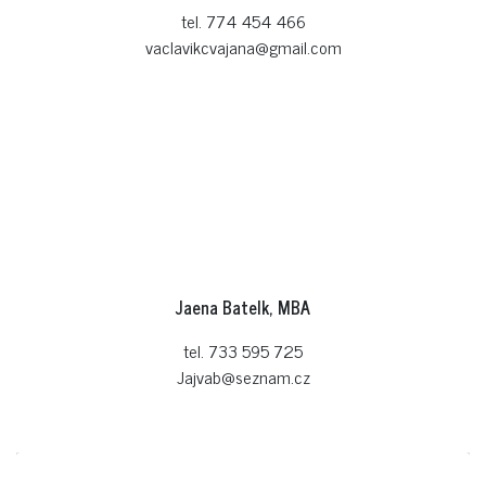
tel. 774 454 466
vaclavikcvajana@gmail.com
Jaena Batelk, MBA
tel. 733 595 725
Jajvab@seznam.cz