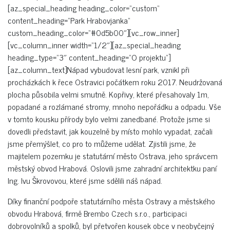
[az_special_heading heading_color=“custom“
content_heading=“Park Hrabovjanka“
custom_heading_color=“#0d5b00″][vc_row_inner]
[vc_column_inner width=“1/2″][az_special_heading
heading_type=“3″ content_heading=“O projektu“]
[az_column_text]Nápad vybudovat lesní park, vznikl při
procházkách k řece Ostravici počátkem roku 2017. Neudržovaná
plocha působila velmi smutně. Kopřivy, které přesahovaly 1m,
popadané a rozlámané stromy, mnoho nepořádku a odpadu. Vše
v tomto kousku přírody bylo velmi zanedbané. Protože jsme si
dovedli představit, jak kouzelně by místo mohlo vypadat, začali
jsme přemýšlet, co pro to můžeme udělat. Zjistili jsme, že
majitelem pozemku je statutární město Ostrava, jeho správcem
městský obvod Hrabová. Oslovili jsme zahradní architektku paní
Ing. Ivu Škrovovou, které jsme sdělili náš nápad.
Díky finanční podpoře statutárního města Ostravy a městského
obvodu Hrabová, firmě Brembo Czech s.r.o., participaci
dobrovolníků a spolků, byl přetvořen kousek obce v neobyčejný