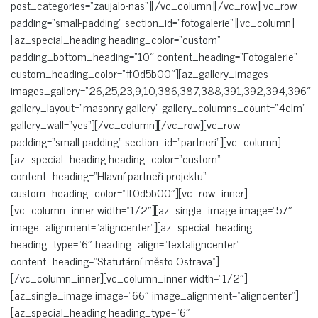
post_categories=“zaujalo-nas“][/vc_column][/vc_row][vc_row
padding=“small-padding“ section_id=“fotogalerie“][vc_column]
[az_special_heading heading_color=“custom“
padding_bottom_heading=“10″ content_heading=“Fotogalerie“
custom_heading_color=“#0d5b00″][az_gallery_images
images_gallery=“26,25,23,9,10,386,387,388,391,392,394,396″
gallery_layout=“masonry-gallery“ gallery_columns_count=“4clm“
gallery_wall=“yes“][/vc_column][/vc_row][vc_row
padding=“small-padding“ section_id=“partneri“][vc_column]
[az_special_heading heading_color=“custom“
content_heading=“Hlavní partneři projektu“
custom_heading_color=“#0d5b00″][vc_row_inner]
[vc_column_inner width=“1/2″][az_single_image image=“57″
image_alignment=“aligncenter“][az_special_heading
heading_type=“6″ heading_align=“textaligncenter“
content_heading=“Statutární město Ostrava“]
[/vc_column_inner][vc_column_inner width=“1/2″]
[az_single_image image=“66″ image_alignment=“aligncenter“]
[az_special_heading heading_type=“6″