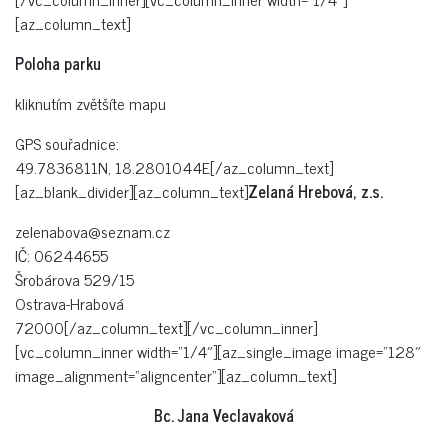
[az_column_text]
Poloha parku
kliknutím zvětšíte mapu
GPS souřadnice:
49.7836811N, 18.2801044E[/az_column_text]
[az_blank_divider][az_column_text]
Zelaná Hrebová, z.s.
zelenabova@seznam.cz
IČ: 06244655
Šrobárova 529/15
Ostrava-Hrabová
72000[/az_column_text][/vc_column_inner]
[vc_column_inner width=“1/4″][az_single_image image=“128″
image_alignment=“aligncenter“][az_column_text]
Bc. Jana Veclavaková