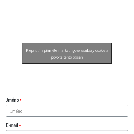
Klepnutím přijměte marketingové soubory cookie a
povolte tento obsah
Jméno
E-mail