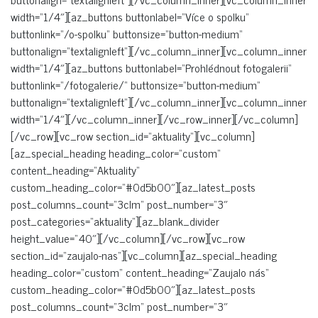
width=“1/4″][az_buttons buttonlabel=“Více o spolku“
buttonlink=“/o-spolku“ buttonsize=“button-medium“
buttonalign=“textalignleft“][/vc_column_inner][vc_column_inner
width=“1/4″][az_buttons buttonlabel=“Prohlédnout fotogalerii“
buttonlink=“/fotogalerie/“ buttonsize=“button-medium“
buttonalign=“textalignleft“][/vc_column_inner][vc_column_inner
width=“1/4″][/vc_column_inner][/vc_row_inner][/vc_column]
[/vc_row][vc_row section_id=“aktuality“][vc_column]
[az_special_heading heading_color=“custom“
content_heading=“Aktuality“
custom_heading_color=“#0d5b00″][az_latest_posts
post_columns_count=“3clm“ post_number=“3″
post_categories=“aktuality“][az_blank_divider
height_value=“40″][/vc_column][/vc_row][vc_row
section_id=“zaujalo-nas“][vc_column][az_special_heading
heading_color=“custom“ content_heading=“Zaujalo nás“
custom_heading_color=“#0d5b00″][az_latest_posts
post_columns_count=“3clm“ post_number=“3″