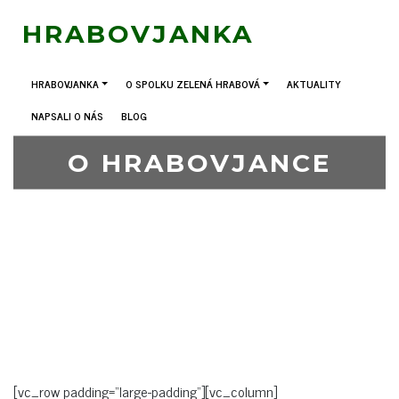
HRABOVJANKA
HRABOVJANKA
O SPOLKU ZELENÁ HRABOVÁ
AKTUALITY
NAPSALI O NÁS
BLOG
O HRABOVJANCE
[vc_row padding=“large-padding“][vc_column]