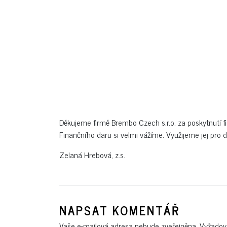
Děkujeme firmě Brembo Czech s.r.o. za poskytnutí f
Finančního daru si velmi vážíme. Využijeme jej pro 
Zelaná Hrebová, z.s.
NAPSAT KOMENTÁŘ
Vaše e-mailová adresa nebude zveřejněna.
Vyžadov