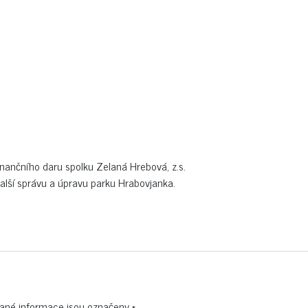
inančního daru spolku Zelaná Hrebová, z.s.
další správu a úpravu parku Hrabovjanka.
ané informace jsou označeny
*