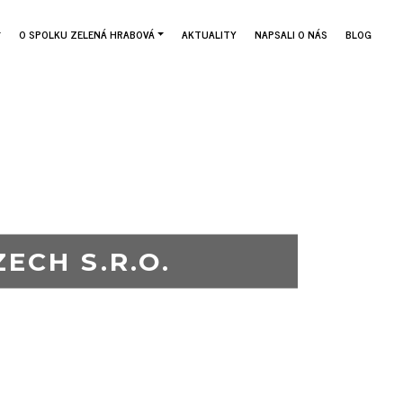
O SPOLKU ZELENÁ HRABOVÁ
AKTUALITY
NAPSALI O NÁS
BLOG
ECH S.R.O.