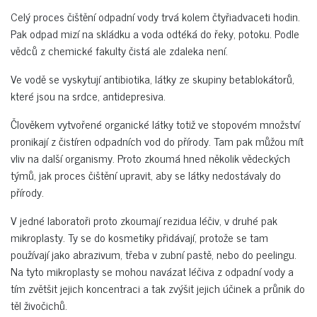
Celý proces čištění odpadní vody trvá kolem čtyřiadvaceti hodin.
Pak odpad mizí na skládku a voda odtéká do řeky, potoku. Podle
vědců z chemické fakulty čistá ale zdaleka není.
Ve vodě se vyskytují antibiotika, látky ze skupiny betablokátorů,
které jsou na srdce, antidepresiva.
Člověkem vytvořené organické látky totiž ve stopovém množství
pronikají z čistíren odpadních vod do přírody. Tam pak můžou mít
vliv na další organismy. Proto zkoumá hned několik vědeckých
týmů, jak proces čištění upravit, aby se látky nedostávaly do
přírody.
V jedné laboratoři proto zkoumají rezidua léčiv, v druhé pak
mikroplasty. Ty se do kosmetiky přidávají, protože se tam
používají jako abrazivum, třeba v zubní pastě, nebo do peelingu.
Na tyto mikroplasty se mohou navázat léčiva z odpadní vody a
tím zvětšit jejich koncentraci a tak zvýšit jejich účinek a průnik do
těl živočichů.