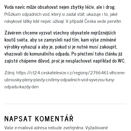
Voda navíc může obsahovat nejen zbytky léčiv, ale i drog.
Průzkum odpadních vod, který si zadal stát, ukazuje i to, jaké
návykové látky lidé nejvíc užívají. V případě Česka vede pervitin.
Závěrem chceme vyzvat všechny obyvatele nejrůznějších
koutů světa, aby se zamysleli nad tím, kam výše zmíněné
výrobky vyhazují a aby je, pokud si je nutně musí zakoupit,
vhazovali do komunálního odpadu. Po přečtení toho článku již
zajisté chápeme důvod, proč je nesplachovat například do WC.
Zdroj: https://ct24.ceskatelevize.cz/regiony/2766461-vlhcene-
ubrousky-pleny-plasty-cistirny-odpadnich-vod-vyvezou-tuny-
odpadu-kazdy-den
NAPSAT KOMENTÁŘ
Vaše e-mailová adresa nebude zveřejněna.
Vyžadované