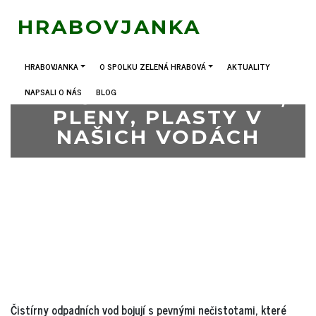
HRABOVJANKA
HRABOVJANKA
O SPOLKU ZELENÁ HRABOVÁ
AKTUALITY
NAPSALI O NÁS
BLOG
VLHČENÉ UBROUSKY,
PLENY, PLASTY V
NAŠICH VODÁCH
17. 2. 2020
Čistírny odpadních vod bojují s pevnými nečistotami, které