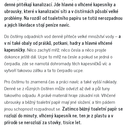
denně přitékají kanalizací. Jde hlavně o vlhčené kapesníky a
ubrousky, které v kanalizační síti a v čistírnách působí velké
problémy. Na rozdíl od toaletního papíru se totiž nerozpadnou
a jejich likvidace stojí peníze navíc.
Do čistírny odpadních vod denně přiteče velké množství vody –
a
v ní také obaly od prášků, potkani, hadry a hlavně vlhčené
kapesníčky.
Něco zachytí mříž, něco česla a něco projde
dokonce ještě dál. Ucpe to mříž na česle a pokud se jedná o
čerpadla, zde se namotá dohromady těch kapesníčků víc a
vytvoří takovou zátku a ta to čerpadlo ucpe.
Pro čistírnu to znamená čas a práci navíc a také vyšší náklady.
Denně se z různých čistíren může odvézt až dvě a půl tuny
takového odpadu. A právě materiál hraje zásadní roli. Vlhčené
ubrousky a běžný toaletní papír mají jiné složení, a tím pádem
jinou schopnost rozpadnout se.
Zatímco běžný toaletní papír se
rozloží do minuty, vlhčený kapesník ne, ten je z plastu a v
přírodě se nerozloží za stovky, tisíce let.